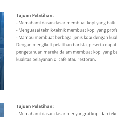
Tujuan Pelatihan:
- Memahami dasar-dasar membuat kopi yang baik
- Menguasai teknik-teknik membuat kopi yang prof
- Mampu membuat berbagai jenis kopi dengan kuali
Dengan mengikuti pelatihan barista, peserta da
pengetahuan mereka dalam membuat kopi yang bai
kualitas pelayanan di cafe atau restoran.
Tujuan Pelatihan:
- Memahami dasar-dasar menyangrai kopi dan tekni