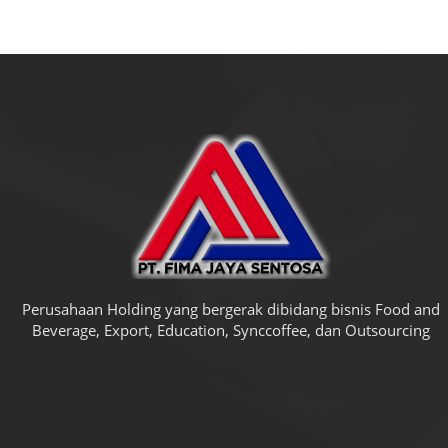
Perusahaan Holding yang bergerak dibidang bisnis Food and
Beverage, Export, Education, Synccoffee, dan Outsourcing