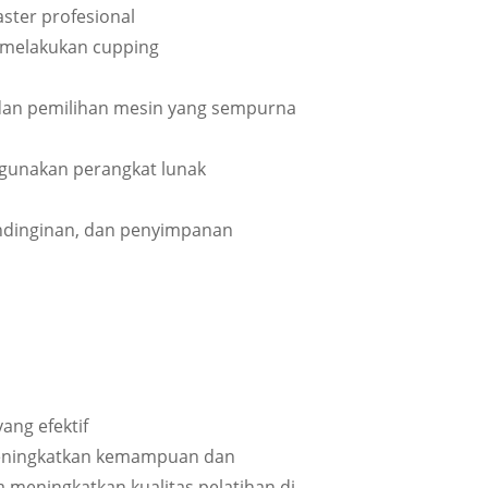
ster profesional
n melakukan cupping
n dan pemilihan mesin yang sempurna
ggunakan perangkat lunak
endinginan, dan penyimpanan
ng efektif
meningkatkan kemampuan dan
 meningkatkan kualitas pelatihan di