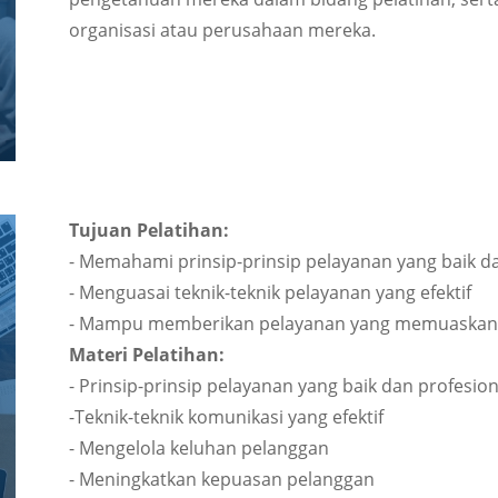
organisasi atau perusahaan mereka.
Tujuan Pelatihan:
- Memahami prinsip-prinsip pelayanan yang baik d
- Menguasai teknik-teknik pelayanan yang efektif
- Mampu memberikan pelayanan yang memuaskan
Materi Pelatihan:
- Prinsip-prinsip pelayanan yang baik dan profesion
-Teknik-teknik komunikasi yang efektif
- Mengelola keluhan pelanggan
- Meningkatkan kepuasan pelanggan