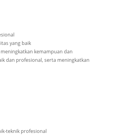
esional
tas yang baik
pat meningkatkan kemampuan dan
k dan profesional, serta meningkatkan
k-teknik profesional