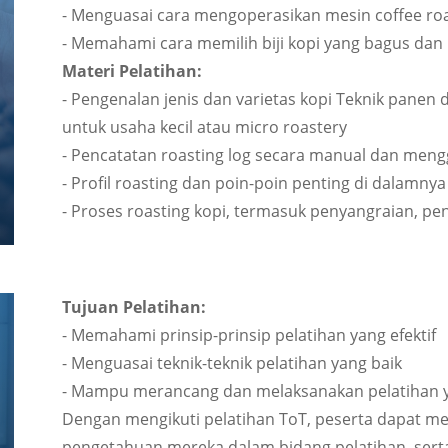
- Menguasai cara mengoperasikan mesin coffee roa
- Memahami cara memilih biji kopi yang bagus da
Materi Pelatihan:
- Pengenalan jenis dan varietas kopi Teknik pane
untuk usaha kecil atau micro roastery
- Pencatatan roasting log secara manual dan men
- Profil roasting dan poin-poin penting di dalamnya
- Proses roasting kopi, termasuk penyangraian, p
Tujuan Pelatihan:
- Memahami prinsip-prinsip pelatihan yang efektif
- Menguasai teknik-teknik pelatihan yang baik
- Mampu merancang dan melaksanakan pelatihan ya
Dengan mengikuti pelatihan ToT, peserta dapat 
pengetahuan mereka dalam bidang pelatihan, serta