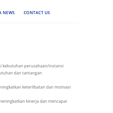
A NEWS
CONTACT US
i kebutuhan perusahaan/instansi
utuhan dan tantangan
meningkatkan keterlibatan dan motivasi
 meningkatkan kinerja dan mencapai