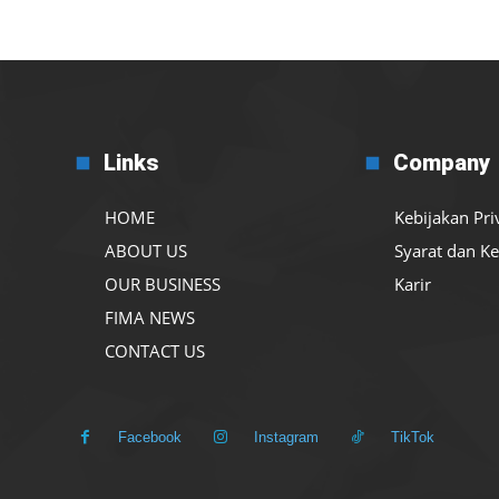
Links
Company
HOME
Kebijakan Pri
ABOUT US
Syarat dan K
OUR BUSINESS
Karir
FIMA NEWS
CONTACT US
Facebook
Instagram
TikTok